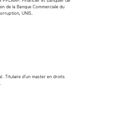
de PPLAAF. Financier et banquier de
 sein de la Banque Commerciale du
 corruption, UNIS.
 Titulaire d’un master en droits
e.