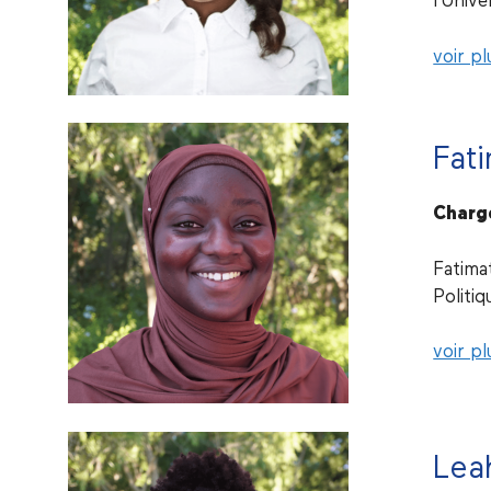
l’Unive
voir pl
Fat
Charg
Fatima
Politi
voir pl
Lea