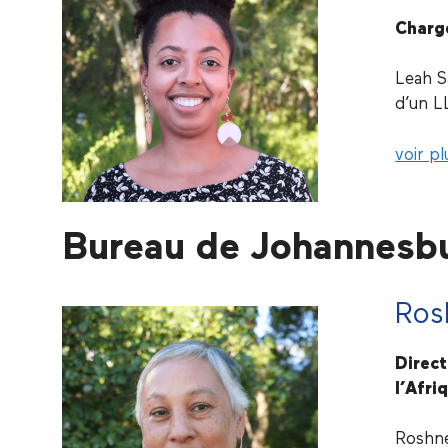
Charg
Leah S
d’un L
voir pl
Bureau de Johannesb
Ros
Direct
l’Afri
Roshne