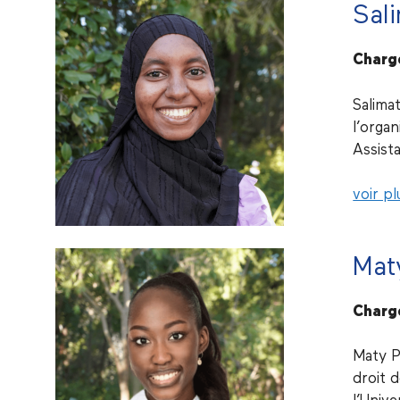
Sal
Chargé
Salima
l’orga
Assist
voir pl
Mat
Charg
Maty P
droit 