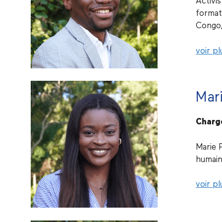
Activi
format
Congo,
voir pl
Mar
Charg
Marie 
humains
voir pl