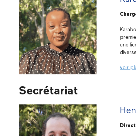
Charg
Karabo
premie
une li
divers
voir pl
Secrétariat
Henr
Direct