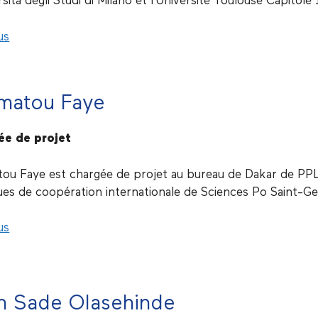
rsità degli Studi di Milano et l’Université Toulouse Capitole 
us
imatou Faye
ée de projet
tou Faye est chargée de projet au bureau de Dakar de PPLA
ques de coopération internationale de Sciences Po Saint-
us
h Sade Olasehinde