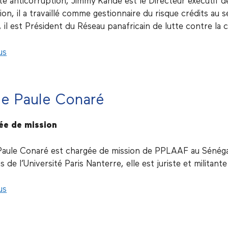
ste anticorruption, Jimmy Kande est le Directeur exécutif 
ion, il a travaillé comme gestionnaire du risque crédits au
 il est Président du Réseau panafricain de lutte contre la
us
ie Paule Conaré
ée de mission
Paule Conaré est chargée de mission de PPLAAF au Sénégal.
 de l’Université Paris Nanterre, elle est juriste et militant
us