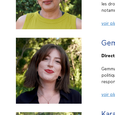
les dro
notamm
voir pl
Gem
Direc
Gemma-
politiq
respons
voir pl
Kar